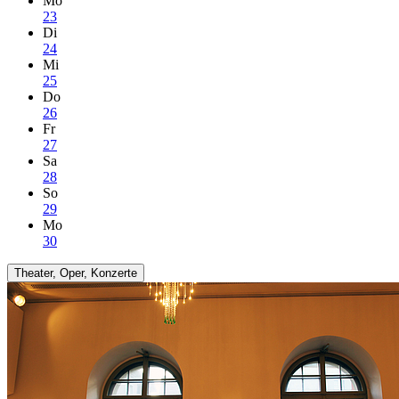
Mo
23
Di
24
Mi
25
Do
26
Fr
27
Sa
28
So
29
Mo
30
Theater, Oper, Konzerte