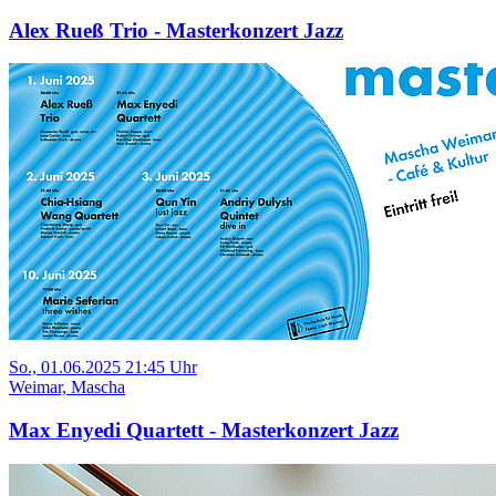
Alex Rueß Trio - Masterkonzert Jazz
So., 01.06.2025 21:45 Uhr
Weimar, Mascha
Max Enyedi Quartett - Masterkonzert Jazz