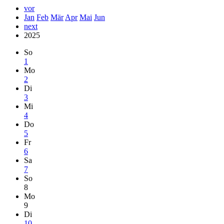
vor
Jan
Feb
Mär
Apr
Mai
Jun
next
2025
So
1
Mo
2
Di
3
Mi
4
Do
5
Fr
6
Sa
7
So
8
Mo
9
Di
10