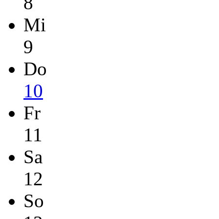
8
Mi
9
Do
10
Fr
11
Sa
12
So