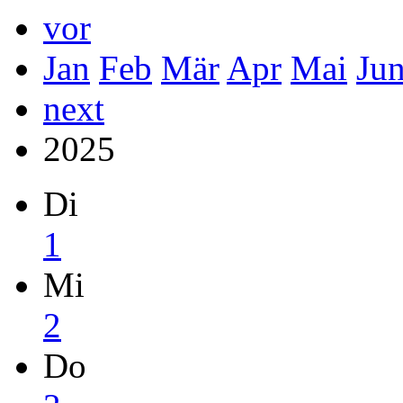
vor
Jan
Feb
Mär
Apr
Mai
Ju
next
2025
Di
1
Mi
2
Do