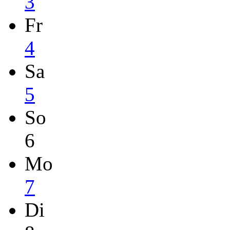
3
Fr
4
Sa
5
So
6
Mo
7
Di