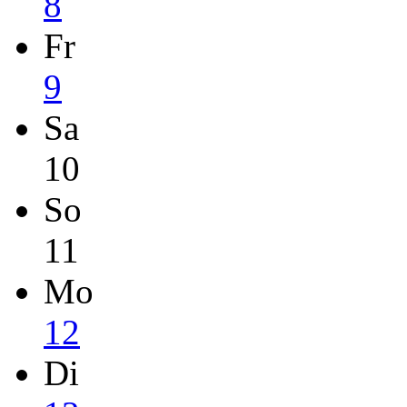
8
Fr
9
Sa
10
So
11
Mo
12
Di