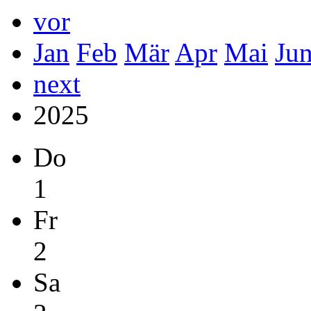
vor
Jan
Feb
Mär
Apr
Mai
Ju
next
2025
Do
1
Fr
2
Sa