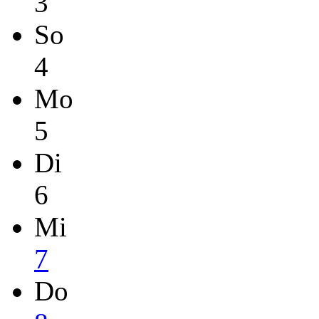
3
So
4
Mo
5
Di
6
Mi
7
Do