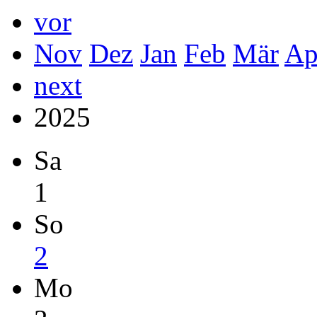
vor
Nov
Dez
Jan
Feb
Mär
Ap
next
2025
Sa
1
So
2
Mo