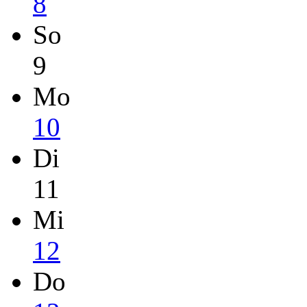
8
So
9
Mo
10
Di
11
Mi
12
Do