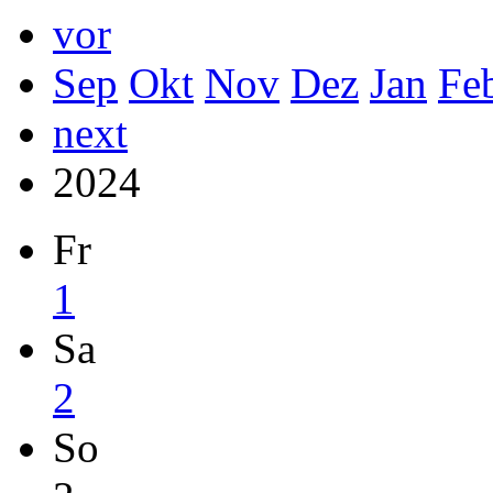
vor
Sep
Okt
Nov
Dez
Jan
Fe
next
2024
Fr
1
Sa
2
So