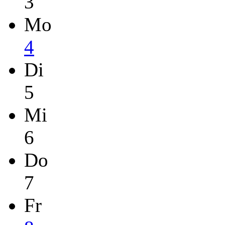
3
Mo
4
Di
5
Mi
6
Do
7
Fr