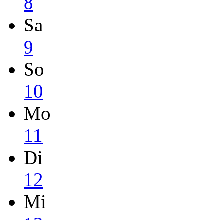
8
Sa
9
So
10
Mo
11
Di
12
Mi