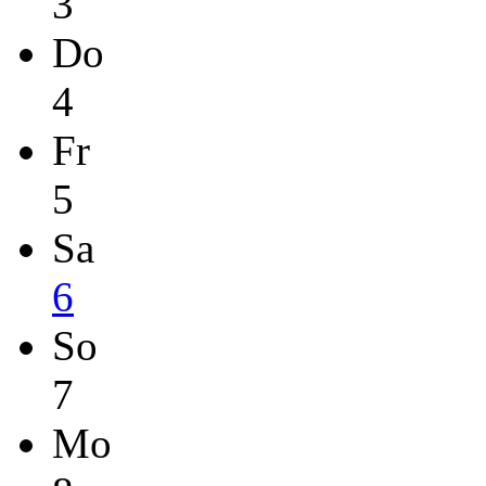
3
Do
4
Fr
5
Sa
6
So
7
Mo