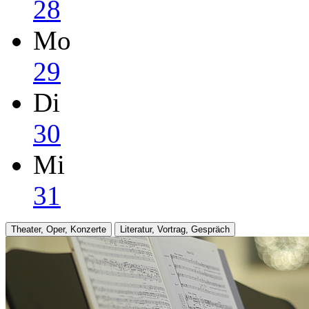
28
Mo
29
Di
30
Mi
31
Theater, Oper, Konzerte
Literatur, Vortrag, Gespräch