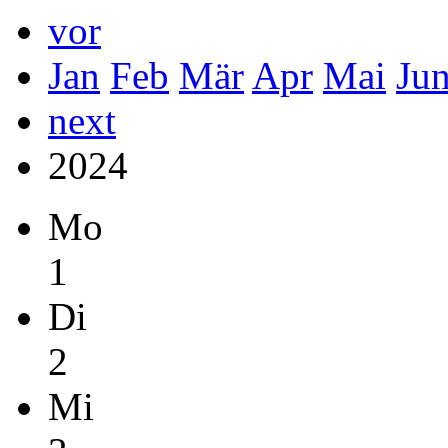
vor
Jan
Feb
Mär
Apr
Mai
Ju
next
2024
Mo
1
Di
2
Mi