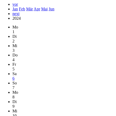
vor
Jan
Feb
Mär
Apr
Mai
Jun
next
2024
Mo
1
Di
2
Mi
3
Do
4
Fr
5
Sa
6
So
7
Mo
8
Di
9
Mi
10