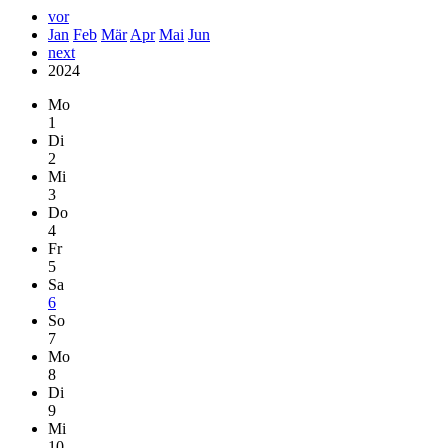
vor
Jan
Feb
Mär
Apr
Mai
Jun
next
2024
Mo
1
Di
2
Mi
3
Do
4
Fr
5
Sa
6
So
7
Mo
8
Di
9
Mi
10