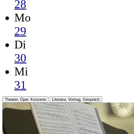
28
Mo
29
Di
30
Mi
31
Theater, Oper, Konzerte
Literatur, Vortrag, Gespräch