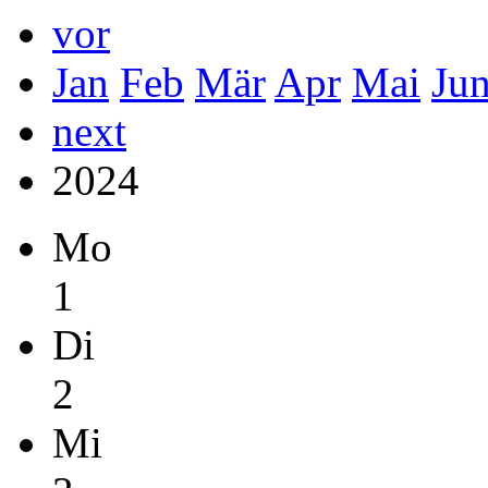
vor
Jan
Feb
Mär
Apr
Mai
Ju
next
2024
Mo
1
Di
2
Mi