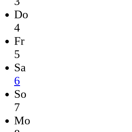
3
Do
4
Fr
5
Sa
6
So
7
Mo