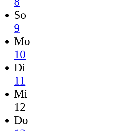
8
So
9
Mo
10
Di
11
Mi
12
Do