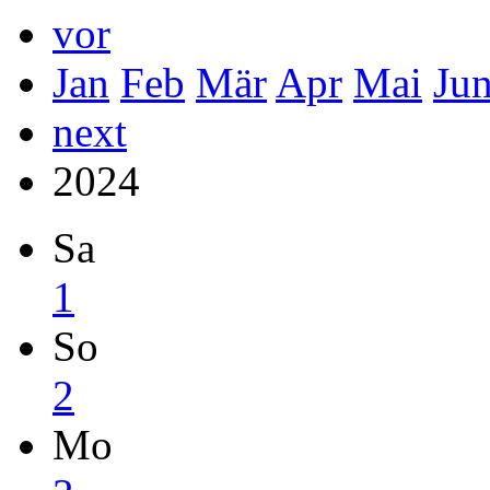
vor
Jan
Feb
Mär
Apr
Mai
Ju
next
2024
Sa
1
So
2
Mo