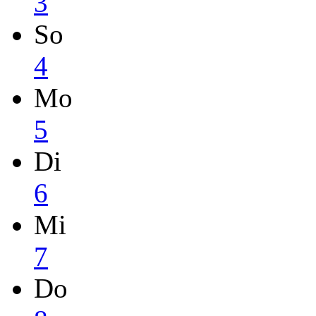
3
So
4
Mo
5
Di
6
Mi
7
Do