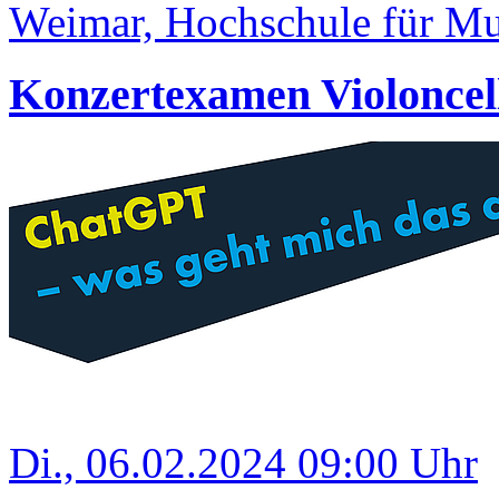
Weimar, Hochschule für Mus
Konzertexamen Violoncel
Di., 06.02.2024 09:00 Uhr