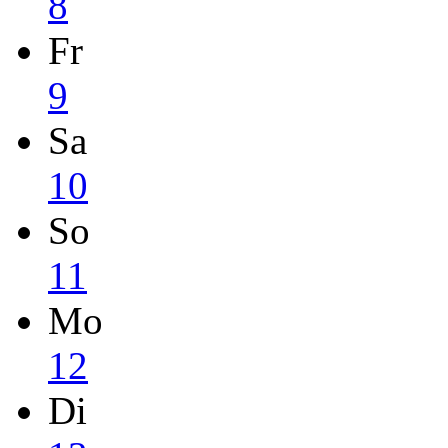
8
Fr
9
Sa
10
So
11
Mo
12
Di