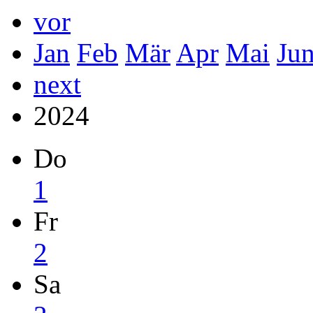
vor
Jan
Feb
Mär
Apr
Mai
Ju
next
2024
Do
1
Fr
2
Sa