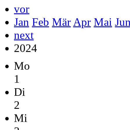
vor
Jan
Feb
Mär
Apr
Mai
Ju
next
2024
Mo
1
Di
2
Mi