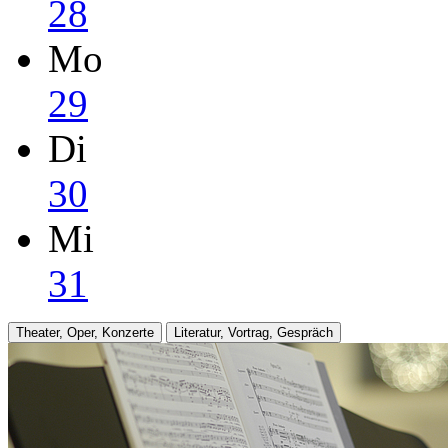
28
Mo
29
Di
30
Mi
31
Theater, Oper, Konzerte
Literatur, Vortrag, Gespräch