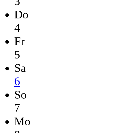
3
Do
4
Fr
5
Sa
6
So
7
Mo