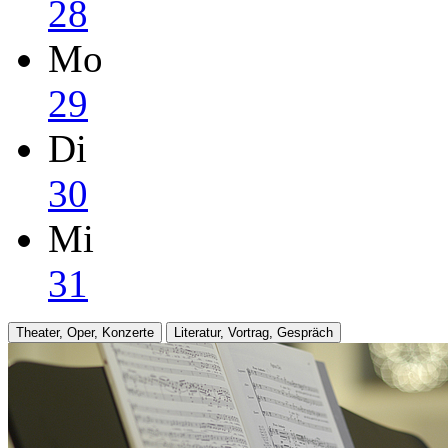
28
Mo
29
Di
30
Mi
31
Theater, Oper, Konzerte
Literatur, Vortrag, Gespräch