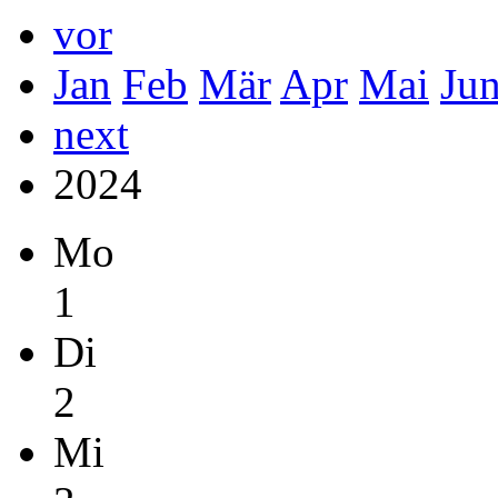
vor
Jan
Feb
Mär
Apr
Mai
Ju
next
2024
Mo
1
Di
2
Mi