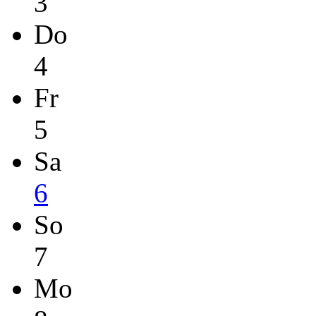
3
Do
4
Fr
5
Sa
6
So
7
Mo