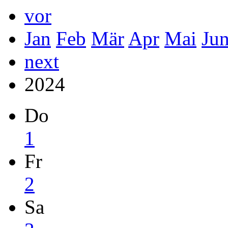
vor
Jan
Feb
Mär
Apr
Mai
Ju
next
2024
Do
1
Fr
2
Sa