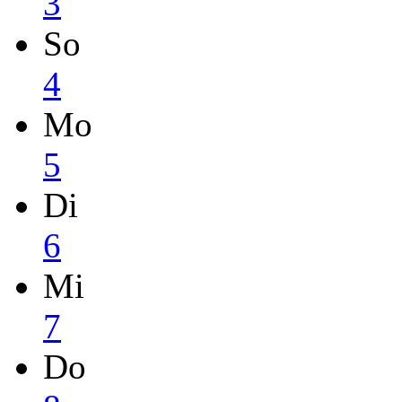
3
So
4
Mo
5
Di
6
Mi
7
Do