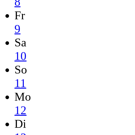
8
Fr
9
Sa
10
So
11
Mo
12
Di