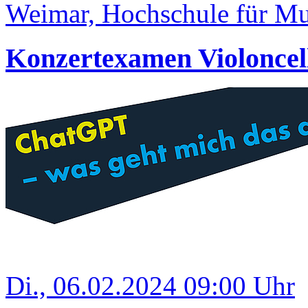
Weimar, Hochschule für Mus
Konzertexamen Violoncel
Di., 06.02.2024 09:00 Uhr