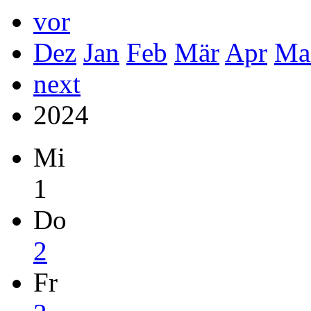
vor
Dez
Jan
Feb
Mär
Apr
Ma
next
2024
Mi
1
Do
2
Fr