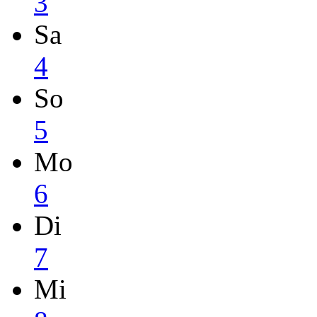
3
Sa
4
So
5
Mo
6
Di
7
Mi