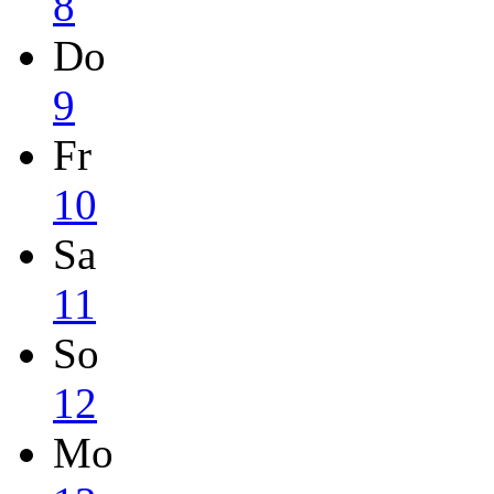
8
Do
9
Fr
10
Sa
11
So
12
Mo