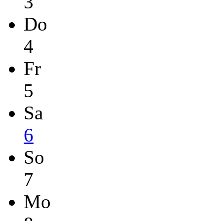
3
Do
4
Fr
5
Sa
6
So
7
Mo