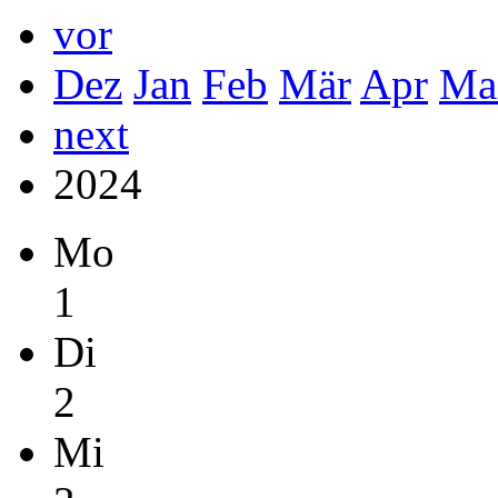
vor
Dez
Jan
Feb
Mär
Apr
Ma
next
2024
Mo
1
Di
2
Mi