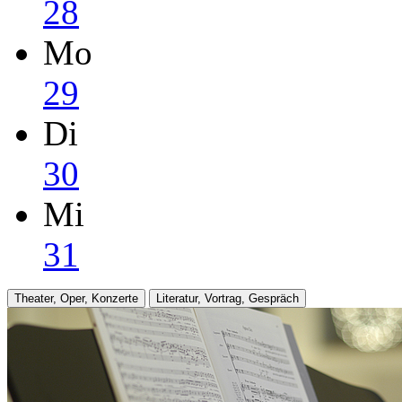
28
Mo
29
Di
30
Mi
31
Theater, Oper, Konzerte
Literatur, Vortrag, Gespräch