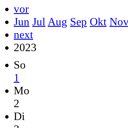
vor
Jun
Jul
Aug
Sep
Okt
No
next
2023
So
1
Mo
2
Di