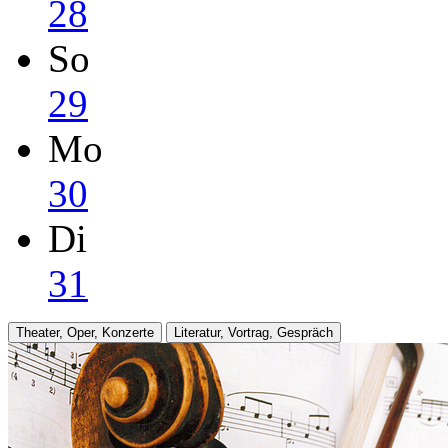
28
So
29
Mo
30
Di
31
Theater, Oper, Konzerte
Literatur, Vortrag, Gespräch