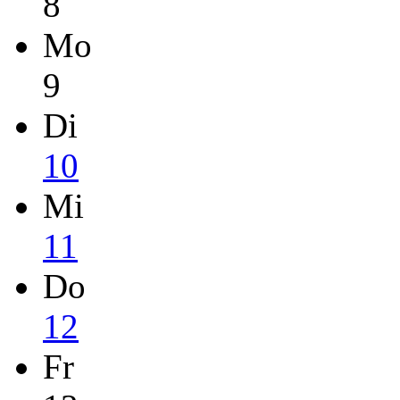
8
Mo
9
Di
10
Mi
11
Do
12
Fr