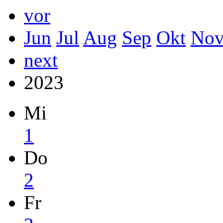
vor
Jun
Jul
Aug
Sep
Okt
No
next
2023
Mi
1
Do
2
Fr