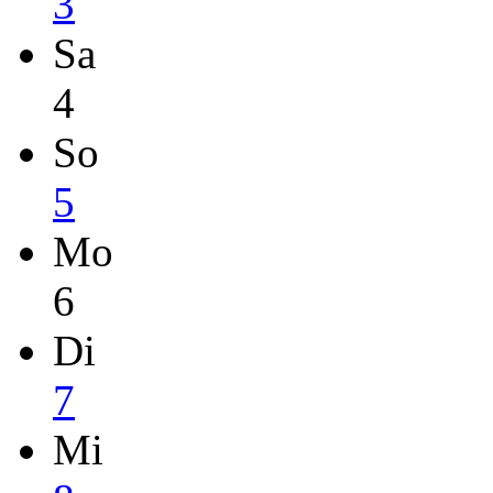
3
Sa
4
So
5
Mo
6
Di
7
Mi