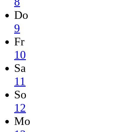
8
Do
9
Fr
10
Sa
11
So
12
Mo