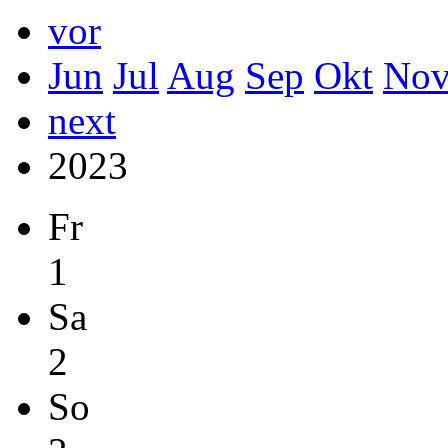
vor
Jun
Jul
Aug
Sep
Okt
No
next
2023
Fr
1
Sa
2
So