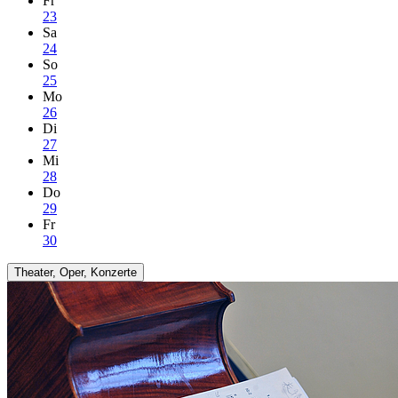
Fr
23
Sa
24
So
25
Mo
26
Di
27
Mi
28
Do
29
Fr
30
Theater, Oper, Konzerte