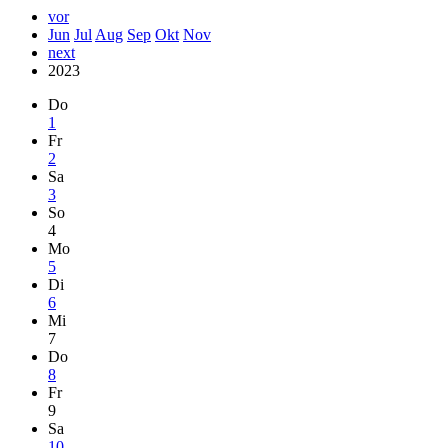
vor
Jun
Jul
Aug
Sep
Okt
Nov
next
2023
Do
1
Fr
2
Sa
3
So
4
Mo
5
Di
6
Mi
7
Do
8
Fr
9
Sa
10