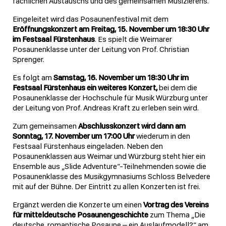
fachlichen Austauschs und des gemeinsamen Musizierens.
Eingeleitet wird das Posaunenfestival mit dem
Eröffnungskonzert am Freitag, 15. November um 18:30 Uhr
im Festsaal Fürstenhaus
. Es spielt die Weimarer
Posaunenklasse unter der Leitung von Prof. Christian
Sprenger.
Es folgt am
Samstag, 16. November um 18:30 Uhr im
Festsaal Fürstenhaus ein weiteres Konzert,
bei dem die
Posaunenklasse der Hochschule für Musik Würzburg unter
der Leitung von Prof. Andreas Kraft zu erleben sein wird.
Zum gemeinsamen
Abschlusskonzert wird dann am
Sonntag, 17. November um 17:00 Uhr
wiederum in den
Festsaal Fürstenhaus eingeladen. Neben den
Posaunenklassen aus Weimar und Würzburg steht hier ein
Ensemble aus „Slide Adventure“-Teilnehmenden sowie die
Posaunenklasse des Musikgymnasiums Schloss Belvedere
mit auf der Bühne. Der Eintritt zu allen Konzerten ist frei.
Ergänzt werden die Konzerte um einen
Vortrag des Vereins
für mitteldeutsche Posaunengeschichte
zum Thema „Die
deutsche, romantische Posaune – ein Auslaufmodell?“ am