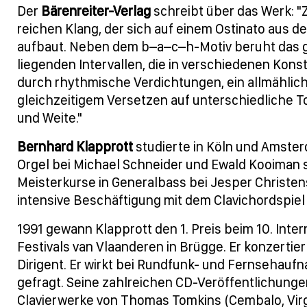
Der
Bärenreiter-Verlag
schreibt über das Werk: 
reichen Klang, der sich auf einem Ostinato aus 
aufbaut. Neben dem b–a–c–h-Motiv beruht das g
liegenden Intervallen, die in verschiedenen Kon
durch rhythmische Verdichtungen, ein allmähli
gleichzeitigem Versetzen auf unterschiedliche 
und Weite."
Bernhard Klapprott
studierte in Köln und Amste
Orgel bei Michael Schneider und Ewald Kooiman 
Meisterkurse in Generalbass bei Jesper Christen
intensive Beschäftigung mit dem Clavichordspiel
1991 gewann Klapprott den 1. Preis beim 10. Int
Festivals van Vlaanderen in Brügge. Er konzertiert
Dirigent. Er wirkt bei Rundfunk- und Fernsehauf
gefragt. Seine zahlreichen CD-Veröffentlichung
Clavierwerke von Thomas Tomkins (Cembalo, Virgi