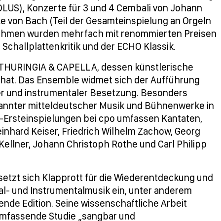
EOLUS), Konzerte für 3 und 4 Cembali von Johann
ke von Bach (Teil der Gesamteinspielung an Orgeln
fnahmen wurden mehrfach mit renommierten Preisen
Schallplattenkritik und der ECHO Klassik.
THURINGIA & CAPELLA, dessen künstlerische
ehat. Das Ensemble widmet sich der Aufführung
ler und instrumentaler Besetzung. Besonders
nnter mitteldeutscher Musik und Bühnenwerke in
D-Ersteinspielungen bei cpo umfassen Kantaten,
inhard Keiser, Friedrich Wilhelm Zachow, Georg
 Kellner, Johann Christoph Rothe und Carl Philipp
 setzt sich Klapprott für die Wiederentdeckung und
al- und Instrumentalmusik ein, unter anderem
nde Edition. Seine wissenschaftliche Arbeit
e umfassende Studie „sangbar und