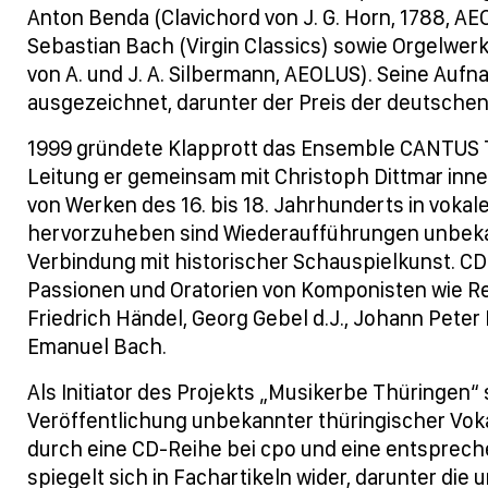
Anton Benda (Clavichord von J. G. Horn, 1788, A
Sebastian Bach (Virgin Classics) sowie Orgelwer
von A. und J. A. Silbermann, AEOLUS). Seine Au
ausgezeichnet, darunter der Preis der deutschen 
1999 gründete Klapprott das Ensemble CANTUS 
Leitung er gemeinsam mit Christoph Dittmar inn
von Werken des 16. bis 18. Jahrhunderts in voka
hervorzuheben sind Wiederaufführungen unbeka
Verbindung mit historischer Schauspielkunst. C
Passionen und Oratorien von Komponisten wie Re
Friedrich Händel, Georg Gebel d.J., Johann Peter
Emanuel Bach.
Als Initiator des Projekts „Musikerbe Thüringen“
Veröffentlichung unbekannter thüringischer Vok
durch eine CD-Reihe bei cpo und eine entspreche
spiegelt sich in Fachartikeln wider, darunter di