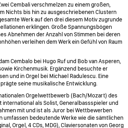
"Zwei Cembali verschmelzen zu einem großen,
dem Nichts bis hin zu ausgeschriebenen Clustern
esamte Werk auf den drei diesem Motiv zugrunde
stellationen erklingen. Große Spannungsbögen
ches Abnehmen der Anzahl von Stimmen bei deren
Tonhöhen verleihen dem Werk ein Gefühl von Raum
rdam Cembalo bei Hugo Ruf und Bob van Asperen,
sowie Kirchenmusik. Ergänzend besuchte er
sen und in Orgel bei Michael Radulescu. Eine
 prägte seine musikalische Entwicklung.
ernationalen Orgelwettbewerb (Bach/Mozart) des
 international als Solist, Generalbassspieler und
nahmen mit und ist als Juror bei Wettbewerben
en umfassen bedeutende Werke wie die sämtlichen
nal, Orgel, 4 CDs, MDG), Claviersonaten von Georg