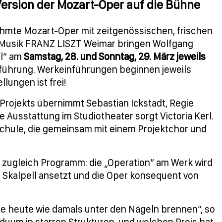
ersion der Mozart-Oper auf die Bühne
rühmte Mozart-Oper mit zeitgenössischen, frischen
r Musik FRANZ LISZT Weimar bringen Wolfgang
il“ am
Samstag, 28. und Sonntag, 29. März jeweils
führung. Werkeinführungen beginnen jeweils
llungen ist frei!
Projekts übernimmt Sebastian Ickstadt, Regie
e Ausstattung im Studiotheater sorgt Victoria Kerl.
chule, die gemeinsam mit einem Projektchor und
m zugleich Programm: die „Operation“ am Werk wird
Skalpell ansetzt und die Oper konsequent von
die heute wie damals unter den Nägeln brennen“, so
duum in starren Strukturen, und welchen Preis hat