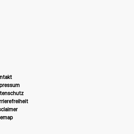
ntakt
pressum
tenschutz
rrierefreiheit
sclaimer
temap