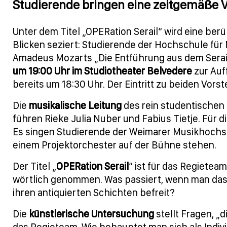
Studierende bringen eine zeitgemäße V
Unter dem Titel „OPERation Serail“ wird eine be
Blicken seziert: Studierende der Hochschule fü
Amadeus Mozarts „Die Entführung aus dem Sera
um 19:00 Uhr im Studiotheater Belvedere
zur Auf
bereits um 18:30 Uhr. Der Eintritt zu beiden Vorste
Die
musikalische Leitung
des rein studentischen 
führen Rieke Julia Nuber und Fabius Tietje. Für di
Es singen Studierende der Weimarer Musikhochs
einem Projektorchester auf der Bühne stehen.
Der Titel „
OPERation Serail
“ ist für das Regietea
wörtlich genommen. Was passiert, wenn man das 
ihren antiquierten Schichten befreit?
Die
künstlerische Untersuchung
stellt Fragen, „
das Regieteam. Wie behauptet man sich als Indivi